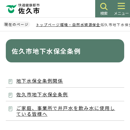
こ
の
検索
メニュー
ペ
ー
現在のページ
トップページ
環境・自然
水資源保全
佐久市地下水保
ジ
本
の
文
先
こ
佐久市地下水保全条例
頭
こ
で
か
す
ら
地下水保全条例関係
佐久市地下水保全条例
ご家庭、事業所で井戸水を飲み水に使用し
ている皆様へ