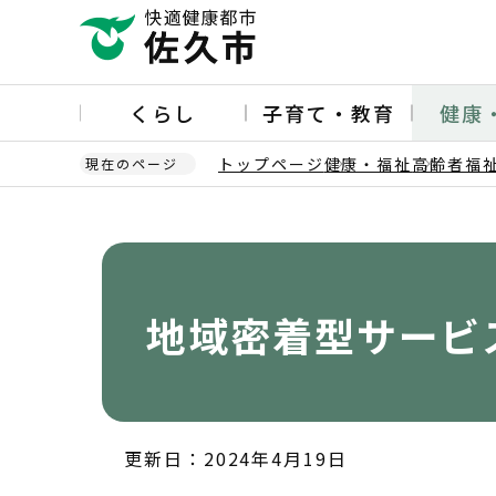
こ
の
ペ
ー
くらし
子育て・教育
健康
ジ
の
トップページ
健康・福祉
高齢者福
現在のページ
先
頭
本
で
文
す
こ
こ
か
地域密着型サービ
ら
更新日：2024年4月19日