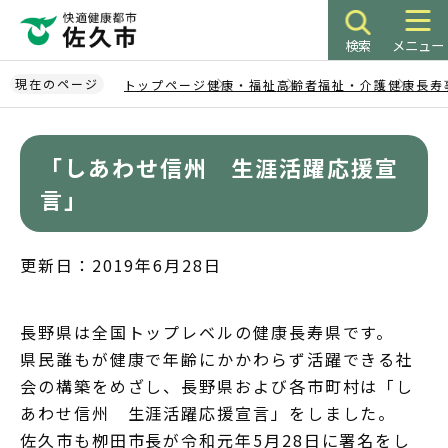
こ
の
検索
メニュー
ペ
ー
現在のページ
トップページ
健康・福祉
高齢者福祉・介護
健康長寿
ジ
本
の
文
先
「しあわせ信州 生涯活躍応援宣
こ
頭
こ
言」
で
か
す
ら
更新日：2019年6月28日
長野県は全国トップレベルの健康長寿県です。
県民誰もが健康で年齢にかかわらず活躍できる社
会の構築をめざし、長野県および各市町村は「し
あわせ信州 生涯活躍応援宣言」をしました。
佐久市も栁田市長が令和元年5月28日に署名をし