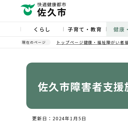
こ
の
ペ
ー
くらし
子育て・教育
健康
ジ
の
トップページ
健康・福祉
障がい者
現在のページ
先
頭
本
で
文
す
こ
こ
か
佐久市障害者支援
ら
更新日：2024年1月5日