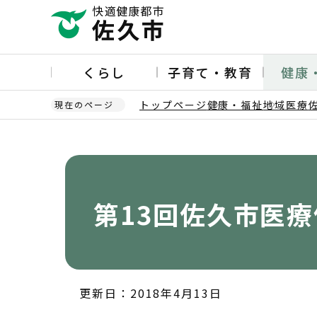
こ
の
ペ
ー
くらし
子育て・教育
健康
ジ
の
トップページ
健康・福祉
地域医療
現在のページ
先
頭
本
で
文
す
こ
こ
か
第13回佐久市医
ら
更新日：2018年4月13日