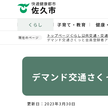
こ
の
ペ
ー
くらし
子育て・教育
健康
ジ
の
トップページ
くらし
公共交通・交
先
現在のページ
デマンド交通さくっと会員登録者
頭
本
で
文
す
こ
こ
か
デマンド交通さく
ら
更新日：2023年3月30日