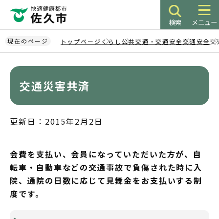
こ
の
検索
メニュー
ペ
ー
現在のページ
トップページ
くらし
公共交通・交通安全
交通安全
交
ジ
本
の
文
先
こ
交通災害共済
頭
こ
で
か
す
ら
更新日：2015年2月2日
会費を支払い、会員になっていただいた方が、自
転車・自動車などの交通事故で負傷された時に入
院、通院の日数に応じて見舞金をお支払いする制
度です。