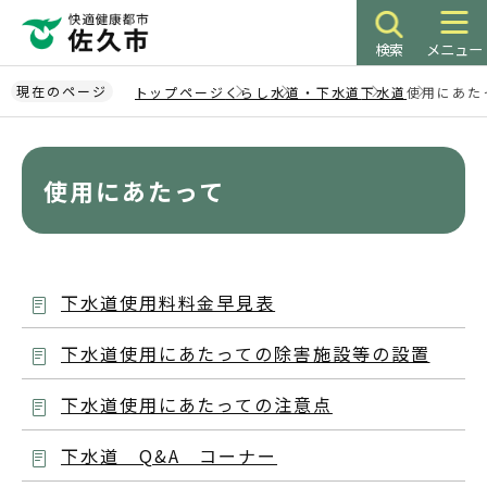
こ
の
検索
メニュー
ペ
ー
現在のページ
トップページ
くらし
水道・下水道
下水道
使用にあた
ジ
本
の
文
先
こ
使用にあたって
頭
こ
で
か
す
ら
下水道使用料料金早見表
下水道使用にあたっての除害施設等の設置
下水道使用にあたっての注意点
下水道 Q&A コーナー