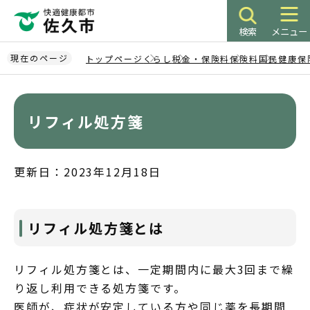
こ
の
検索
メニュー
ペ
ー
現在のページ
トップページ
くらし
税金・保険料
保険料
国民健康保
ジ
本
の
文
先
こ
リフィル処方箋
頭
こ
で
か
す
ら
更新日：2023年12月18日
リフィル処方箋とは
リフィル処方箋とは、一定期間内に最大3回まで繰
り返し利用できる処方箋です。
医師が、症状が安定している方や同じ薬を長期間