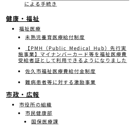
による手続き
健康・福祉
福祉医療
未熟児養育医療給付制度
【PMH（Public Medical Hub）先行実
施事業】マイナンバーカード等を福祉医療費
受給者証として利用できるようになりました
佐久市福祉医療費給付金制度
難病患者等に対する激励事業
市政・広報
市役所の組織
市民健康部
国保医療課