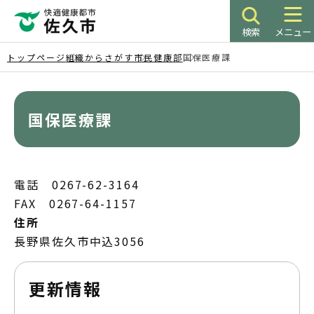
こ
の
検索
メニュー
ペ
ー
トップページ
組織からさがす
市民健康部
国保医療課
ジ
本
の
文
先
こ
国保医療課
頭
こ
で
か
す
ら
電話 0267-62-3164
FAX 0267-64-1157
住所
長野県佐久市中込3056
更新情報