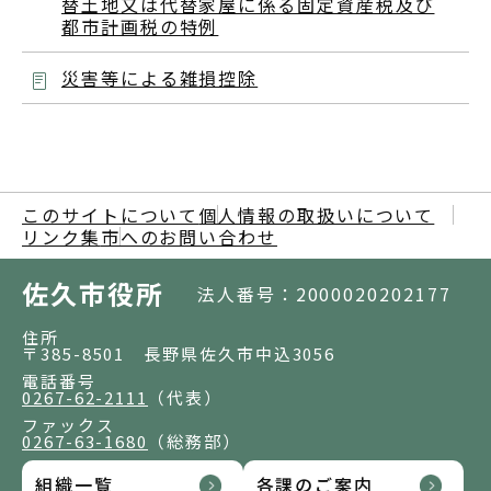
替土地又は代替家屋に係る固定資産税及び
都市計画税の特例
災害等による雑損控除
このサイトについて
個人情報の取扱いについて
リンク集
市へのお問い合わせ
佐久市役所
法人番号：2000020202177
住所
〒385-8501 長野県佐久市中込3056
電話番号
0267-62-2111
（代表）
ファックス
0267-63-1680
（総務部）
組織一覧
各課のご案内