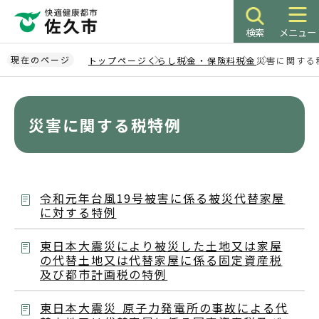
こ
の
検索
メニュー
ペ
ー
現在のページ
トップページ
くらし
税金・保険料
税金
災害に関する
ジ
本
の
文
先
こ
災害に関する税特例
頭
こ
で
か
す
ら
令和元年台風19号被害に係る被災代替家屋
に対する特例
東日本大震災により被災した土地又は家屋
の代替土地又は代替家屋に係る固定資産税
及び都市計画税の特例
東日本大震災 原子力発電所の事故による代