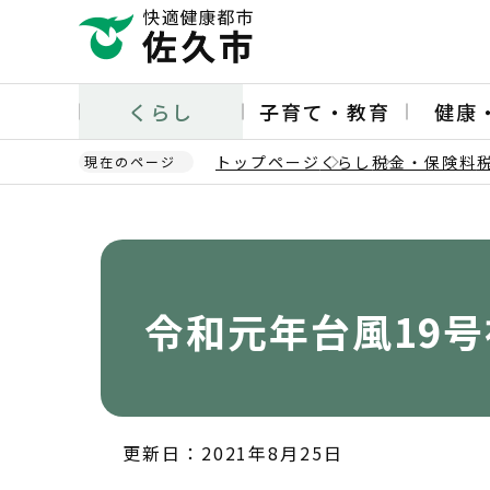
こ
の
ペ
ー
くらし
子育て・教育
健康
ジ
の
トップページ
くらし
税金・保険料
現在のページ
先
頭
本
で
文
す
こ
こ
か
令和元年台風19
ら
更新日：2021年8月25日