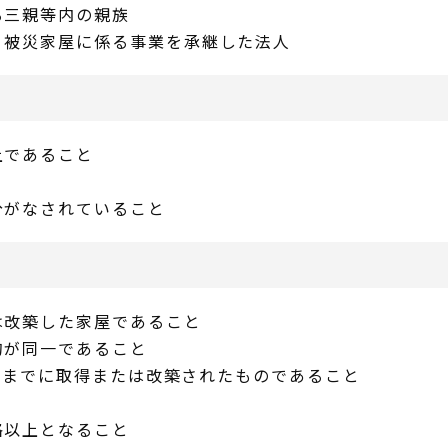
る三親等内の親族
り被災家屋に係る事業を承継した法人
上であること
分がなされていること
は改築した家屋であること
的が同一であること
1日までに取得または改築されたものであること
格以上となること