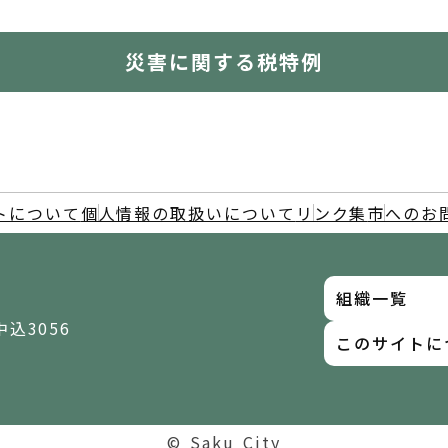
災害に関する税特例
トについて
個人情報の取扱いについて
リンク集
市へのお
組織一覧
中込3056
このサイトに
© Saku City