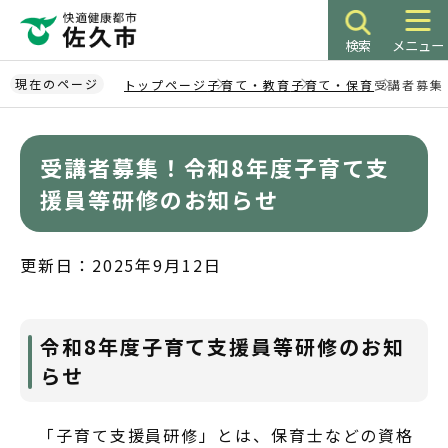
こ
の
検索
メニュー
ペ
ー
現在のページ
トップページ
子育て・教育
子育て・保育
受講者募集
ジ
本
の
文
先
受講者募集！令和8年度子育て支
こ
頭
こ
援員等研修のお知らせ
で
か
す
ら
更新日：2025年9月12日
令和8年度子育て支援員等研修のお知
らせ
「子育て支援員研修」とは、保育士などの資格