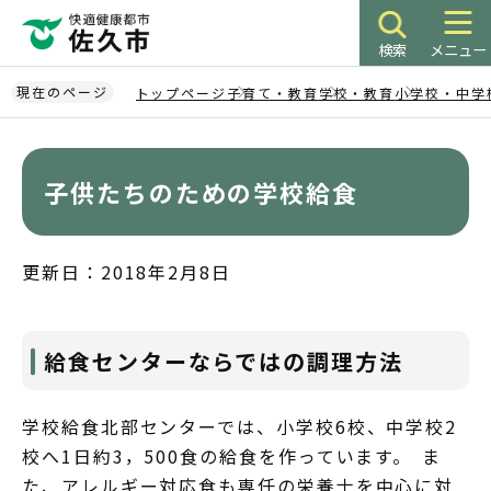
こ
の
検索
メニュー
ペ
ー
現在のページ
トップページ
子育て・教育
学校・教育
小学校・中学
ジ
本
の
文
先
こ
子供たちのための学校給食
頭
こ
で
か
す
ら
更新日：2018年2月8日
給食センターならではの調理方法
学校給食北部センターでは、小学校6校、中学校2
校へ1日約3，500食の給食を作っています。 ま
た、アレルギー対応食も専任の栄養士を中心に対