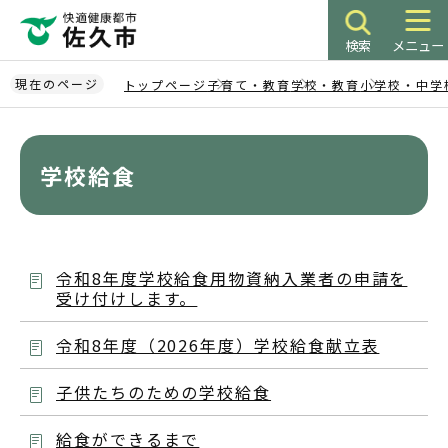
こ
の
検索
メニュー
ペ
ー
現在のページ
トップページ
子育て・教育
学校・教育
小学校・中学
ジ
本
の
文
先
こ
学校給食
頭
こ
で
か
す
ら
令和8年度学校給食用物資納入業者の申請を
受け付けします。
令和8年度（2026年度）学校給食献立表
子供たちのための学校給食
給食ができるまで