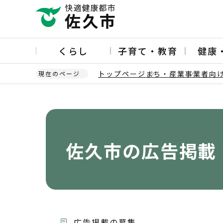
こ
の
ペ
ー
くらし
子育て・教育
健康
ジ
の
トップページ
まち・産業
事業者向
現在のページ
先
頭
本
で
文
す
こ
こ
か
佐久市の広告掲載
ら
広告掲載の募集