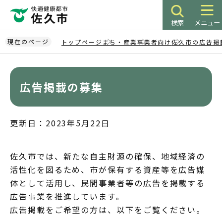
こ
の
検索
メニュー
ペ
ー
現在のページ
トップページ
まち・産業
事業者向け
佐久市の広告掲
ジ
本
の
文
先
こ
広告掲載の募集
頭
こ
で
か
す
ら
更新日：2023年5月22日
佐久市では、新たな自主財源の確保、地域経済の
活性化を図るため、市が保有する資産等を広告媒
体として活用し、民間事業者等の広告を掲載する
広告事業を推進しています。
広告掲載をご希望の方は、以下をご覧ください。