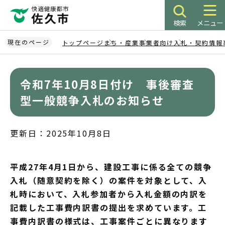
こ
の
検索
メニュー
ペ
ー
現在のページ
トップページ
まち・産業
事業者向け
入札・契約情報
ジ
本
の
文
先
令和7年10月8日付け 事後審査
こ
頭
こ
型一般競争入札のお知らせ
で
か
す
ら
更新日：2025年10月8日
平成27年4月1日から、建設工事に係る全ての競争
入札（随意契約を除く）の案件を対象として、入
札時において、入札参加者から入札金額の内訳を
記載した工事費内訳書の提出を求めています。工
事費内訳書の様式は、工事案件ごとに異なります