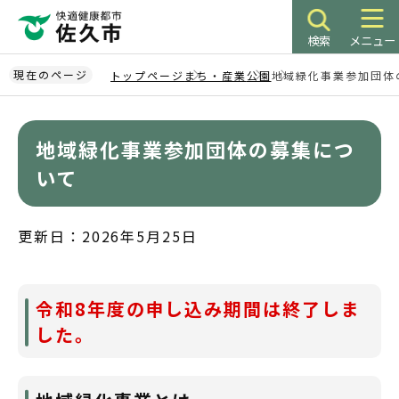
こ
の
検索
メニュー
ペ
ー
現在のページ
トップページ
まち・産業
公園
地域緑化事業参加団体
ジ
本
の
文
先
地域緑化事業参加団体の募集につ
こ
頭
こ
いて
で
か
す
ら
更新日：2026年5月25日
令和8年度の申し込み期間は終了しま
した。