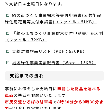
※支給日は土曜日になります。
緑の街づくり事業樹木等交付申請書(公共施設
緑化用花苗等交付申請書)（ファイル：51KB）
『緑のまちづくり事業樹木交付申請書』記入例
（ファイル：72KB）
支給対象物品リスト（PDF：630KB）
地域緑化事業実績報告書（Word：15KB）
支給までの流れ
事前にお伝えした支給日に
申請した物品を運べる
車両
の準備をお願いいたします。
市民交流ひろばの駐車場
で
8時30分から9時30分ま
で
受け渡しを実施いたします。