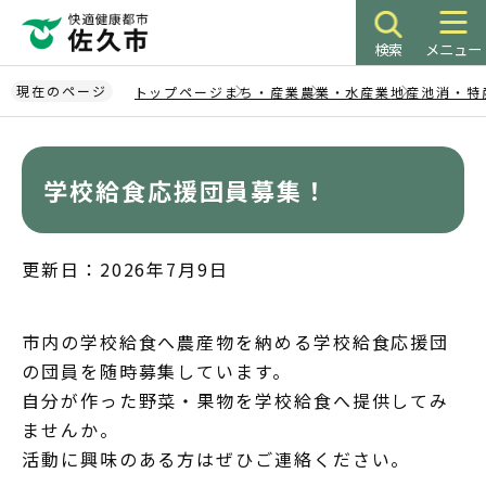
こ
の
検索
メニュー
ペ
ー
現在のページ
トップページ
まち・産業
農業・水産業
地産池消・特
ジ
本
の
文
先
こ
学校給食応援団員募集！
頭
こ
で
か
す
ら
更新日：2026年7月9日
市内の学校給食へ農産物を納める学校給食応援団
の団員を随時募集しています。
自分が作った野菜・果物を学校給食へ提供してみ
ませんか。
活動に興味のある方はぜひご連絡ください。