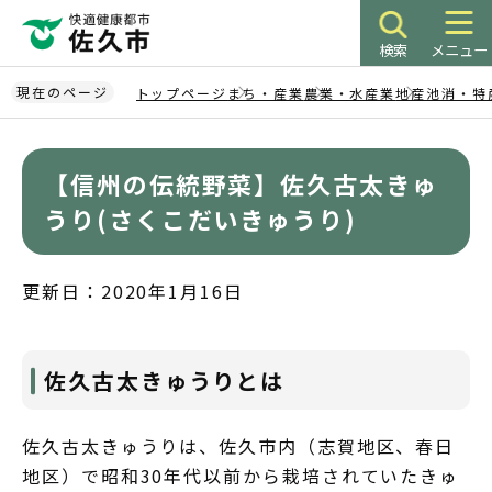
こ
の
検索
メニュー
ペ
ー
現在のページ
トップページ
まち・産業
農業・水産業
地産池消・特
ジ
本
の
文
先
【信州の伝統野菜】佐久古太きゅ
こ
頭
こ
うり(さくこだいきゅうり)
で
か
す
ら
更新日：2020年1月16日
佐久古太きゅうりとは
佐久古太きゅうりは、佐久市内（志賀地区、春日
地区）で昭和30年代以前から栽培されていたきゅ