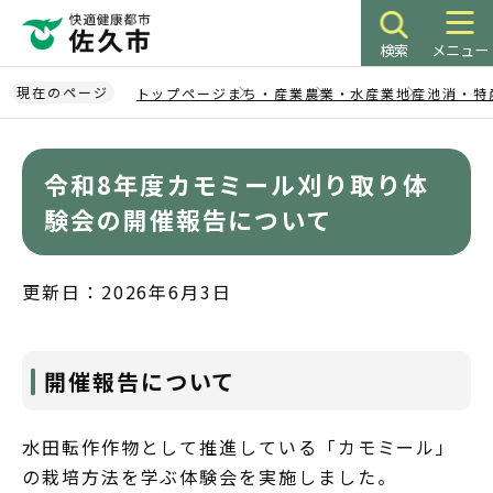
こ
の
検索
メニュー
ペ
ー
現在のページ
トップページ
まち・産業
農業・水産業
地産池消・特
ジ
本
の
文
先
令和8年度カモミール刈り取り体
こ
頭
こ
験会の開催報告について
で
か
す
ら
更新日：2026年6月3日
開催報告について
水田転作作物として推進している「カモミール」
の栽培方法を学ぶ体験会を実施しました。