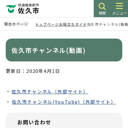
こ
の
検索
メニュー
ペ
ー
現在のページ
トップページ
お役立ちガイド
佐久市チャンネル(動画
ジ
本
の
文
先
こ
佐久市チャンネル(動画)
頭
こ
で
か
す
ら
更新日：2020年4月1日
佐久市チャンネル（外部サイト）
佐久市チャンネル(YouTube)（外部サイト）
お問い合わせ