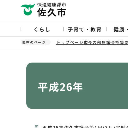
こ
の
ペ
ー
くらし
子育て・教育
健康
ジ
の
トップページ
市長の部屋
議会招集
現在のページ
先
頭
本
で
文
す
こ
こ
か
平成26年
ら
平成26年佐久市議会第1回(3月)定