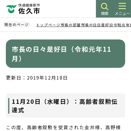
こ
の
検索
メニュー
ペ
ー
現在のページ
トップページ
市長の部屋
市長の日日是好日
令和元年度
ジ
本
の
文
先
市長の日々是好日（令和元年11
こ
頭
こ
月）
で
か
す
ら
更新日：2019年12月18日
11月20日（水曜日）：高齢者叙勲伝
達式
この度、高齢者叙勲を受賞された金井様、高野様