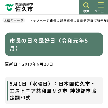
こ
の
検索
メニュー
ペ
ー
現在のページ
トップページ
市長の部屋
市長の日日是好日
令和元年度
ジ
本
の
文
先
市長の日々是好日（令和元年5
こ
頭
こ
月）
で
か
す
ら
更新日：2019年6月20日
5月1日（水曜日）：日本国佐久市・
エストニア共和国サク市 姉妹都市協
定調印式