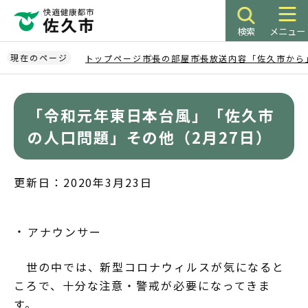
こ
の
検索
メニュー
ペ
ー
現在のページ
トップページ
市長の部屋
市長放送内容「佐久市から
ジ
本
の
文
先
「令和元年東日本台風」「佐久市
こ
頭
こ
の人口問題」その他（2月27日）
で
か
す
ら
更新日：2020年3月23日
アナウンサー
世の中では、新型コロナウィルスが気になると
ころで、十分な注意・警戒が必要になってきま
す。