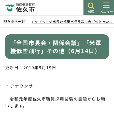
こ
の
検索
メニュー
ペ
ー
現在のページ
トップページ
市長の部屋
市長放送内容「佐久市から
ジ
本
の
文
先
「全国市長会・関係会議」「米軍
こ
頭
こ
機低空飛行」その他（6月14日）
で
か
す
ら
更新日：2019年9月19日
アナウンサー
令和元年度佐久市職員採用試験の話題からお願
いします。