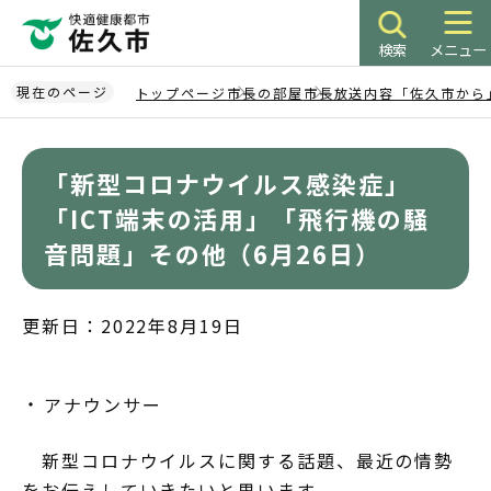
こ
の
検索
メニュー
ペ
ー
現在のページ
トップページ
市長の部屋
市長放送内容「佐久市から
ジ
本
の
文
先
「新型コロナウイルス感染症」
こ
頭
こ
「ICT端末の活用」「飛行機の騒
で
か
音問題」その他（6月26日）
す
ら
更新日：2022年8月19日
アナウンサー
新型コロナウイルスに関する話題、最近の情勢
をお伝えしていきたいと思います。