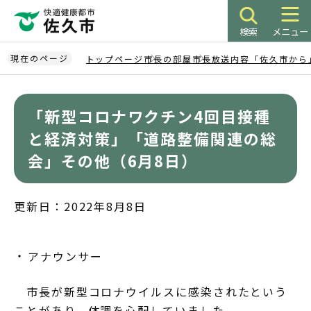
こ
の
検索
メニュー
ペ
ー
現在のページ
トップページ
市長の部屋
市長放送内容「佐久市から
ジ
本
の
文
先
「新型コロナワクチン4回目接種
こ
頭
こ
と経済対策」「道路整備関連の総
で
か
会」その他（6月8日）
す
ら
更新日：2022年8月8日
アナウンサー
市長が新型コロナウイルスに感染されたという
ことがあり、体調を心配していました。