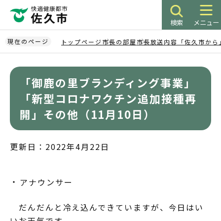
こ
の
検索
メニュー
ペ
ー
現在のページ
トップページ
市長の部屋
市長放送内容「佐久市から
ジ
本
の
文
先
「御鹿の里ブランディング事業」
こ
頭
こ
「新型コロナワクチン追加接種再
で
か
開」その他（11月10日）
す
ら
更新日：2022年4月22日
アナウンサー
だんだんと冷え込んできていますが、今日はい
いお天気です。