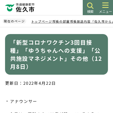
こ
の
検索
メニュー
ペ
ー
現在のページ
トップページ
市長の部屋
市長放送内容「佐久市から
ジ
本
の
文
先
「新型コロナワクチン3回目接
こ
頭
こ
種」「ゆうちゃんへの支援」「公
で
か
共施設マネジメント」その他（12
す
ら
月8日）
更新日：2022年4月22日
アナウンサー