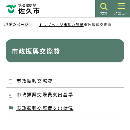
こ
の
検索
メニュー
ペ
ー
現在のページ
トップページ
市長の部屋
市政振興交際費
ジ
本
の
文
先
こ
市政振興交際費
頭
こ
で
か
す
ら
市政振興交際費
市政振興交際費支出基準
市政振興交際費支出状況