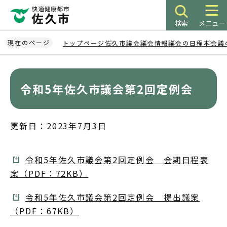
こ
の
検索
メニュー
ペ
ー
現在のページ
トップページ
佐久市議会
議会情報
議会の日程
本会議
ジ
本
の
文
先
こ
令和5年佐久市議会第2回定例会
頭
こ
で
か
す
ら
更新日：2023年7月3日
令和5年佐久市議会第2回定例会 会期日程表
案（PDF：72KB）
令和5年佐久市議会第2回定例会 提出議案
（PDF：67KB）