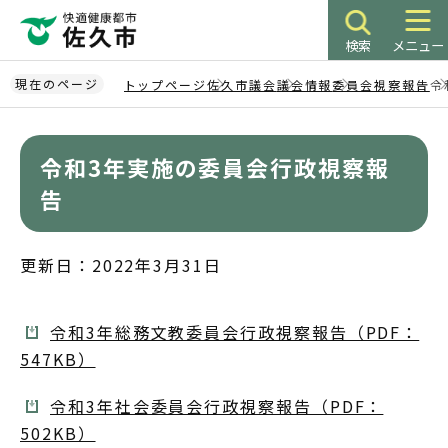
こ
の
検索
メニュー
ペ
ー
現在のページ
トップページ
佐久市議会
議会情報
委員会視察報告
令
ジ
本
の
文
先
令和3年実施の委員会行政視察報
こ
頭
こ
告
で
か
す
ら
更新日：2022年3月31日
令和3年総務文教委員会行政視察報告（PDF：
547KB）
令和3年社会委員会行政視察報告（PDF：
502KB）