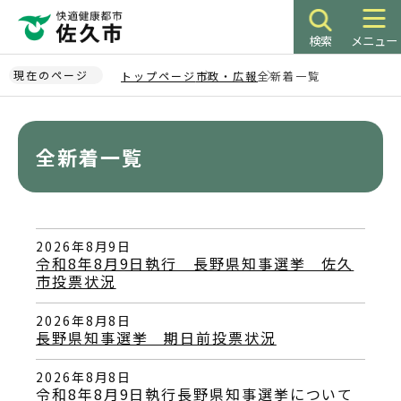
こ
の
検索
メニュー
ペ
ー
現在のページ
トップページ
市政・広報
全新着一覧
ジ
本
の
文
先
こ
全新着一覧
頭
こ
で
か
す
ら
2026年8月9日
令和8年8月9日執行 長野県知事選挙 佐久
市投票状況
2026年8月8日
長野県知事選挙 期日前投票状況
2026年8月8日
令和8年8月9日執行長野県知事選挙について