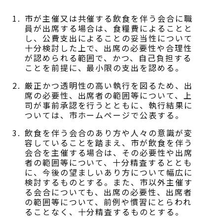
市が主催又は共催する飲食を伴う会合に職
員が出席する場合は、食糧費によることと
し、公費支出によることの妥当性について
十分検討した上で、出席の必要性や合理性
が認められる範囲で、かつ、自己負担する
ことを前提に、最小限の支出を認める。
厳正かつ透明性の高い執行を図るため、出
席の必要性、出席者の範囲等について、上
司が事前承認を行うとともに、執行結果に
ついては、市ホームページで公表する。
飲食を伴う会合のあり方や人々の意識が変
容していることを踏まえ、市が飲食を伴う
会合を主催する場合は、その必要性や出席
者の範囲等について、十分精査するととも
に、今後の望ましいあり方について幅広に
検討するものとする。また、市以外主催す
る会合についても、出席の必要性、出席者
の範囲等について、前例や慣習にとらわれ
ることなく、十分精査するものとする。