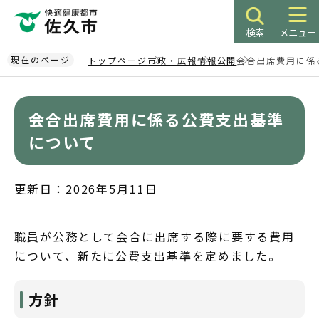
こ
の
検索
メニュー
ペ
ー
現在のページ
トップページ
市政・広報
情報公開
会合出席費用に係
ジ
本
の
文
先
会合出席費用に係る公費支出基準
こ
頭
こ
について
で
か
す
ら
更新日：2026年5月11日
職員が公務として会合に出席する際に要する費用
について、新たに公費支出基準を定めました。
方針