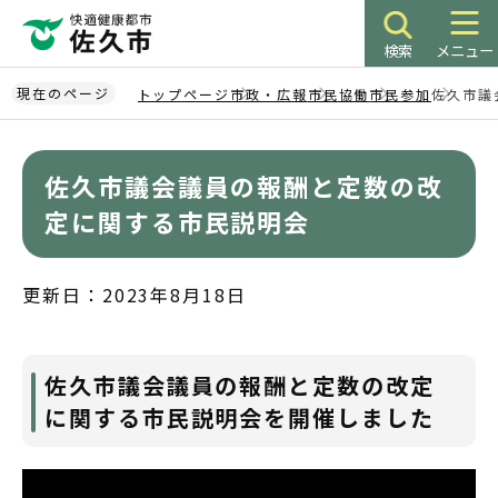
こ
の
検索
メニュー
ペ
ー
現在のページ
トップページ
市政・広報
市民協働
市民参加
佐久市議
ジ
本
の
文
先
佐久市議会議員の報酬と定数の改
こ
頭
こ
定に関する市民説明会
で
か
す
ら
更新日：2023年8月18日
佐久市議会議員の報酬と定数の改定
に関する市民説明会を開催しました