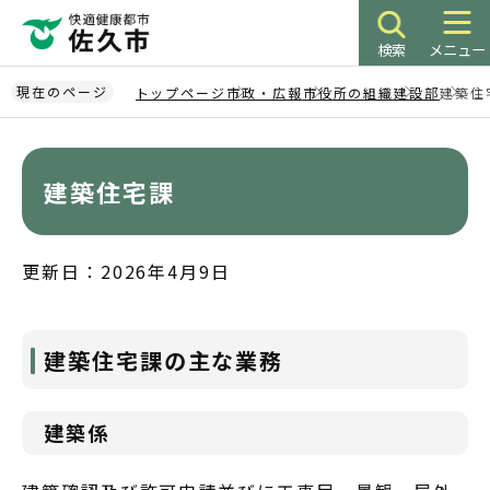
こ
の
検索
メニュー
ペ
ー
現在のページ
トップページ
市政・広報
市役所の組織
建設部
建築住
ジ
本
の
文
先
こ
建築住宅課
頭
こ
で
か
す
ら
更新日：2026年4月9日
建築住宅課の主な業務
建築係