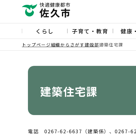
こ
の
ペ
ー
くらし
子育て・教育
健康
ジ
の
トップページ
組織からさがす
建設部
建築住宅課
先
本
頭
文
で
こ
す
こ
か
建築住宅課
ら
電話 0267-62-6637（建築係）、0267-6