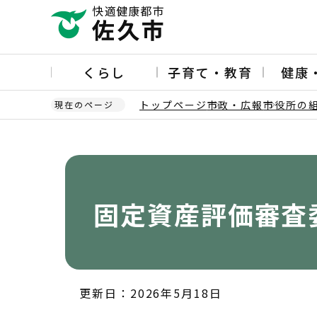
こ
の
ペ
ー
くらし
子育て・教育
健康
ジ
の
トップページ
市政・広報
市役所の
現在のページ
先
頭
本
で
文
す
こ
こ
か
固定資産評価審査
ら
更新日：2026年5月18日