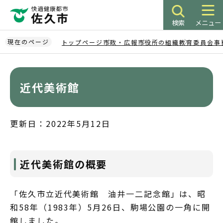
こ
の
検索
メニュー
ペ
ー
現在のページ
トップページ
市政・広報
市役所の組織
教育委員会事
ジ
本
の
文
先
こ
近代美術館
頭
こ
で
か
す
ら
更新日：2022年5月12日
近代美術館の概要
「佐久市立近代美術館 油井一二記念館」は、昭
和58年（1983年）5月26日、駒場公園の一角に開
館しました。