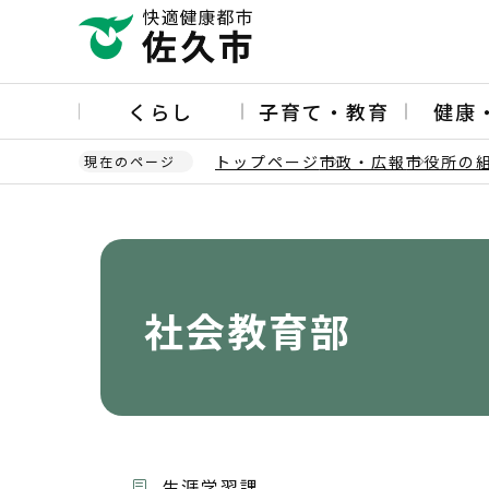
こ
の
ペ
ー
くらし
子育て・教育
健康
ジ
の
トップページ
市政・広報
市役所の
現在のページ
先
頭
本
で
文
す
こ
こ
か
社会教育部
ら
生涯学習課