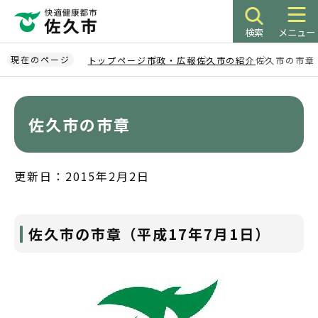
こ
の
検索
メニュー
ペ
ー
現在のページ
トップページ
市政・広報
佐久市の紹介
佐久市の市章
ジ
本
の
文
先
こ
佐久市の市章
頭
こ
で
か
す
ら
更新日：2015年2月2日
佐久市の市章（平成17年7月1日）