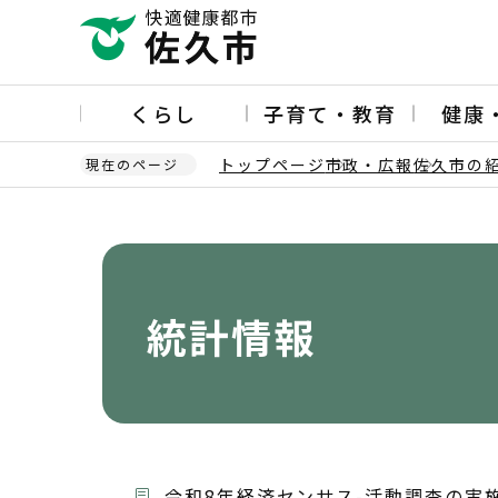
こ
の
ペ
ー
くらし
子育て・教育
健康
ジ
の
トップページ
市政・広報
佐久市の
現在のページ
先
頭
本
で
文
す
こ
こ
か
統計情報
ら
令和8年経済センサス-活動調査の実