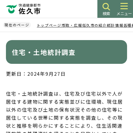
こ
の
検索
メニュー
ペ
ー
現在のページ
トップページ
市政・広報
佐久市の紹介
統計情報
各種
ジ
本
の
文
先
こ
住宅・土地統計調査
頭
こ
で
か
す
ら
更新日：2024年9月27日
住宅・土地統計調査は、住宅及び住宅以外で人が
居住する建物に関する実態並びに住環境、現住居
以外の住宅及び土地の保有状況その他の住宅等に
居住している世帯に関する実態を調査し、その現
状と推移を明らかにすることにより、住生活関連