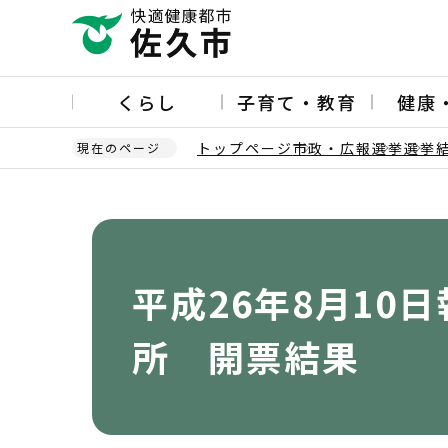
こ
の
ペ
ー
くらし
子育て・教育
健康
ジ
の
トップページ
市政・広報
選挙
選挙
現在のページ
先
頭
本
で
文
す
こ
こ
か
平成26年8月1
ら
所 開票結果