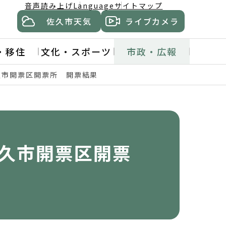
音声読み上げ
Language
サイトマップ
佐久市天気
ライブカメラ
・移住
文化・スポーツ
市政・広報
久市開票区開票所 開票結果
佐久市開票区開票