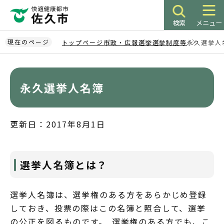
こ
の
検索
メニュー
ペ
ー
現在のページ
トップページ
市政・広報
選挙
選挙制度等
永久選挙人
ジ
本
の
文
先
こ
永久選挙人名簿
頭
こ
で
か
す
ら
更新日：2017年8月1日
選挙人名簿とは？
選挙人名簿は、選挙権のある方をあらかじめ登録
しておき、投票の際はこの名簿と照合して、選挙
の公正を図るものです。 選挙権のある方でも、こ