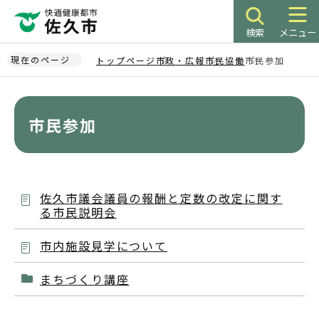
こ
の
検索
メニュー
ペ
ー
現在のページ
トップページ
市政・広報
市民協働
市民参加
ジ
本
の
文
先
こ
市民参加
頭
こ
で
か
す
ら
佐久市議会議員の報酬と定数の改定に関す
る市民説明会
市内施設見学について
まちづくり講座