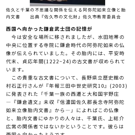
佐久と千葉の不思議な関係を伝える阿弥陀如来立像と胎
内文書 出典『佐久市の文化財』佐久市教育委員会
西国へ向かった鎌倉武士団の記憶が
今は安全な場所に移されましたが、水田地帯の
中央に位置する寺院に鎌倉時代の阿弥陀如来の仏
像が伝えられていました。その胎内には、平安時
代末、貞応年間(1222~24)の古文書が収められて
います。
この貴重な古文書について、長野県立歴史館の
村石正行さんが『年報三田中世史研究10』(2003)
に発表された「千葉一族の西遷と大和国宇野庄
―『鎌倉遺文』未収『信濃国佐久郡長念寺阿弥陀
如来立像胎内文書』から—」によればこの仏像
と、胎内文書にゆかりの人々は、千葉氏、上総介
広常の関係者ではないかということです。彼らは
西国へ向かったようです。