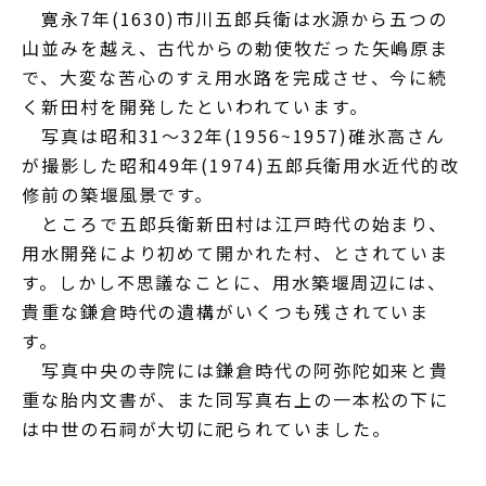
寛永7年(1630)市川五郎兵衛は水源から五つの
山並みを越え、古代からの勅使牧だった矢嶋原ま
で、大変な苦心のすえ用水路を完成させ、今に続
く新田村を開発したといわれています。
写真は昭和31～32年(1956~1957)碓氷高さん
が撮影した昭和49年(1974)五郎兵衛用水近代的改
修前の築堰風景です。
ところで五郎兵衛新田村は江戸時代の始まり、
用水開発により初めて開かれた村、とされていま
す。しかし不思議なことに、用水築堰周辺には、
貴重な鎌倉時代の遺構がいくつも残されていま
す。
写真中央の寺院には鎌倉時代の阿弥陀如来と貴
重な胎内文書が、また同写真右上の一本松の下に
は中世の石祠が大切に祀られていました。