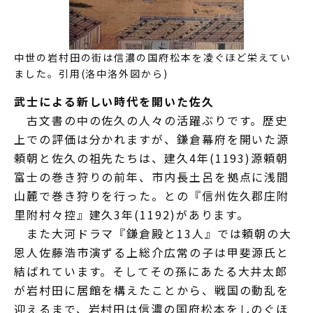
中世の岩村田の街は信濃の国府松本を凌ぐほど栄えてい
ました。引用(洛中洛外図から)
武士による新しい時代を開いた佐久
古文書の中の佐久の人々の活躍ぶりです。歴史
上での評価は分かれますが、鎌倉幕府を開いた源
頼朝と佐久の祖先たちは、建久4年(1193)源頼朝
富士の巻き狩りの前年、市内長土呂を拠点に浅間
山麓で巻き狩りを行った。との『信州佐久郡庄附
里附村々控』建久3年(1192)があります。
また大河ドラマ『鎌倉殿と13人』では頼朝の大
恩人佐藤浩市演ずる上総介広常の子は甲斐源氏と
結ばれています。そしてその孫にあたる大井太郎
が岩村田に居館を構えたことから、戦国の動乱を
迎えるまで、岩村田は信濃の国府松本をしのぐほ