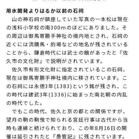
用水開発よりはるか以前の石祠
山の神石祠が鎮座していた写真の一本松は現在
の浅科小学校の南300ｍのほどにありました。そ
の周辺は御馬寄勝手神社の境内地とされ、石祠の
近くには流鏑馬・的場などの地名が残されている
ことから、鎌倉時代には武士の館があったと『佐
久市の文化財』で説明がされています。
佐久市有形文化財に指定されているこの石祠、
現在は御馬寄勝手神社境内に移されています。こ
の石祠には永徳3年(1383)という銘が残され、こ
の時代は建武3年(1336)に始まった南北朝の内乱
の時代でした。
でもこの時代、佐久と京の都との関係ですが、
望月の駒の駒曳で知られる宮廷行事は古代から当
時も連綿と続けられており、この年8月16日の開
催は延引されたと『愚管記』に残されています。