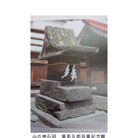
山の神石祠 撮影五郎兵衛記念館