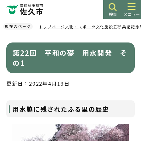
こ
の
検索
メニュー
ペ
ー
現在のページ
トップページ
文化・スポーツ
文化施設
五郎兵衛記念
ジ
本
の
文
先
第22回 平和の礎 用水開発 そ
こ
頭
こ
の1
で
か
す
ら
更新日：2022年4月13日
用水脇に残されたふる里の歴史