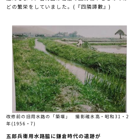
どの繁栄をしていました。(『四隣譚數』)
改修前の旧用水路の「築堰」 撮影碓氷高・昭和31・2
年(1956・7)
五郎兵衛用水路脇に鎌倉時代の遺跡が